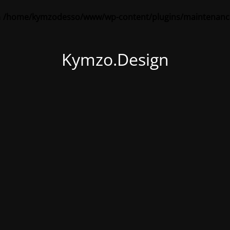
n
/home/kymzodesso/www/wp-content/plugins/maintenance
Kymzo.Design